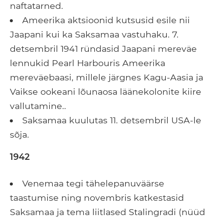
naftatarned.
Ameerika aktsioonid kutsusid esile nii
Jaapani kui ka Saksamaa vastuhaku. 7.
detsembril 1941 ründasid Jaapani mereväe
lennukid Pearl Harbouris Ameerika
mereväebaasi, millele järgnes Kagu-Aasia ja
Vaikse ookeani lõunaosa läänekolonite kiire
vallutamine..
Saksamaa kuulutas 11. detsembril USA-le
sõja.
1942
Venemaa tegi tähelepanuväärse
taastumise ning novembris katkestasid
Saksamaa ja tema liitlased Stalingradi (nüüd