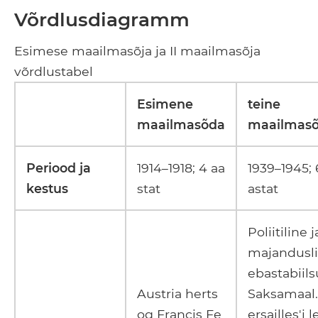
Võrdlusdiagramm
Esimese maailmasõja ja II maailmasõja
võrdlustabel
Esimene
teine ​​
maailmasõda
maailmas
Periood ja
1914–1918; 4 aa
1939–1945; 
kestus
stat
astat
Poliitiline j
majandusl
ebastabiils
Austria herts
Saksamaal.
og Francis Fe
ersailles'i l