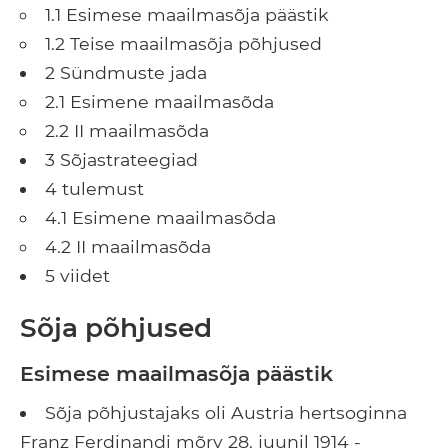
1.1 Esimese maailmasõja päästik
1.2 Teise maailmasõja põhjused
2 Sündmuste jada
2.1 Esimene maailmasõda
2.2 II maailmasõda
3 Sõjastrateegiad
4 tulemust
4.1 Esimene maailmasõda
4.2 II maailmasõda
5 viidet
Sõja põhjused
Esimese maailmasõja päästik
Sõja põhjustajaks oli Austria hertsoginna
Franz Ferdinandi mõrv 28. juunil 1914 -