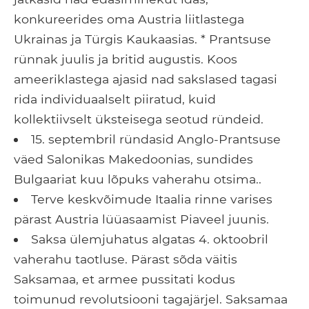
konkureerides oma Austria liitlastega
Ukrainas ja Türgis Kaukaasias. * Prantsuse
rünnak juulis ja britid augustis. Koos
ameeriklastega ajasid nad sakslased tagasi
rida individuaalselt piiratud, kuid
kollektiivselt üksteisega seotud ründeid.
15. septembril ründasid Anglo-Prantsuse
väed Salonikas Makedoonias, sundides
Bulgaariat kuu lõpuks vaherahu otsima..
Terve keskvõimude Itaalia rinne varises
pärast Austria lüüasaamist Piaveel juunis.
Saksa ülemjuhatus algatas 4. oktoobril
vaherahu taotluse. Pärast sõda väitis
Saksamaa, et armee pussitati kodus
toimunud revolutsiooni tagajärjel. Saksamaa