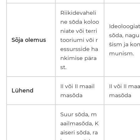
Riikidevaheli
ne sõda koloo
Ideoloogia
niate või terri
sõda, nagu
Sõja olemus
tooriumi või r
šism ja ko
essursside ha
munism.
nkimise pära
st.
II või II maail
II või II maa
Lühend
masõda
masõda
Suur sõda, m
aailmasõda, K
aiseri sõda, ra