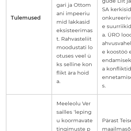
gude Liit j
gari ja Ottom
SA kerkisid
ani impeeriu
Tulemused
onkureeriv
mid lakkasid
e suurriiki
eksisteerimas
a. ÜRO lood
t. Rahvasteliit
ahvusvahel
moodustati lo
e koostöö 
otuses veel ü
endamisek
ks selline kon
a konflikti
flikt ära hoid
ennetamis
a.
s.
Meeleolu Ver
sailles 'leping
u koormavate
Pärast Teis
tingimuste p
maailmasõj