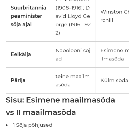
Suurbritannia
(1908–1916); D
Winston C
peaminister
avid Lloyd Ge
rchill
sõja ajal
orge (1916–192
2)
Napoleoni sõj
Esimene 
Eelkäija
ad
ilmasõda
teine ​​maailm
Pärija
Külm sõda
asõda
Sisu: Esimene maailmasõda
vs II maailmasõda
1 Sõja põhjused