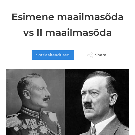
Esimene maailmasõda
vs II maailmasõda
Sotsiaalteadused
Share