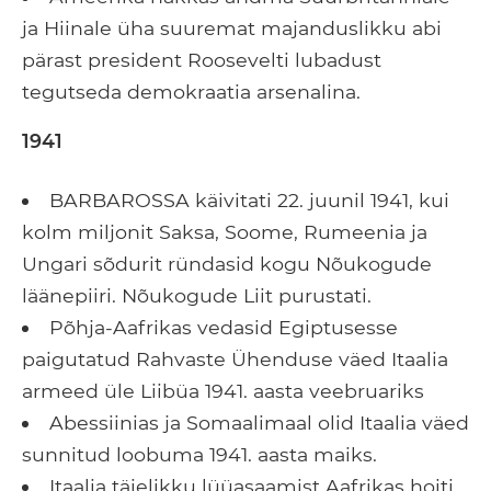
ja Hiinale üha suuremat majanduslikku abi
pärast president Roosevelti lubadust
tegutseda demokraatia arsenalina.
1941
BARBAROSSA käivitati 22. juunil 1941, kui
kolm miljonit Saksa, Soome, Rumeenia ja
Ungari sõdurit ründasid kogu Nõukogude
läänepiiri. Nõukogude Liit purustati.
Põhja-Aafrikas vedasid Egiptusesse
paigutatud Rahvaste Ühenduse väed Itaalia
armeed üle Liibüa 1941. aasta veebruariks
Abessiinias ja Somaalimaal olid Itaalia väed
sunnitud loobuma 1941. aasta maiks.
Itaalia täielikku lüüasaamist Aafrikas hoiti