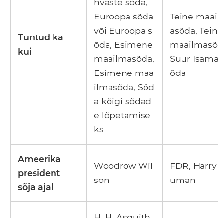
hvaste sõda,
Euroopa sõda
Teine maa
või Euroopa s
asõda, Tei
Tuntud ka
õda, Esimene
maailmasõ
kui
maailmasõda,
Suur Isam
Esimene maa
õda
ilmasõda, Sõd
a kõigi sõdad
e lõpetamise
ks
Ameerika
Woodrow Wil
FDR, Harry
president
son
uman
sõja ajal
H. H. Asquith