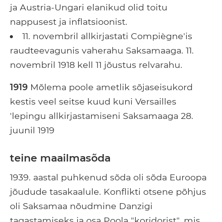
ja Austria-Ungari elanikud olid toitu
nappusest ja inflatsioonist.
11. novembril allkirjastati Compiègne'is
raudteevagunis vaherahu Saksamaaga. 11.
novembril 1918 kell 11 jõustus relvarahu.
1919
Mõlema poole ametlik sõjaseisukord
kestis veel seitse kuud kuni Versailles
'lepingu allkirjastamiseni Saksamaaga 28.
juunil 1919
teine ​​maailmasõda
1939. aastal puhkenud sõda oli sõda Euroopa
jõudude tasakaalule. Konflikti otsene põhjus
oli Saksamaa nõudmine Danzigi
tagastamiseks ja osa Poola "koridorist", mis