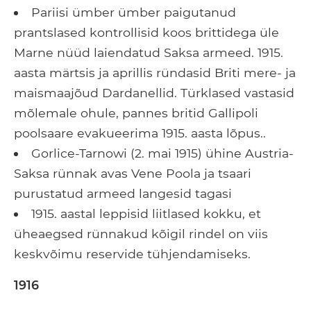
Pariisi ümber ümber paigutanud
prantslased kontrollisid koos brittidega üle
Marne nüüd laiendatud Saksa armeed. 1915.
aasta märtsis ja aprillis ründasid Briti mere- ja
maismaajõud Dardanellid. Türklased vastasid
mõlemale ohule, pannes britid Gallipoli
poolsaare evakueerima 1915. aasta lõpus..
Gorlice-Tarnowi (2. mai 1915) ühine Austria-
Saksa rünnak avas Vene Poola ja tsaari
purustatud armeed langesid tagasi
1915. aastal leppisid liitlased kokku, et
üheaegsed rünnakud kõigil rindel on viis
keskvõimu reservide tühjendamiseks.
1916