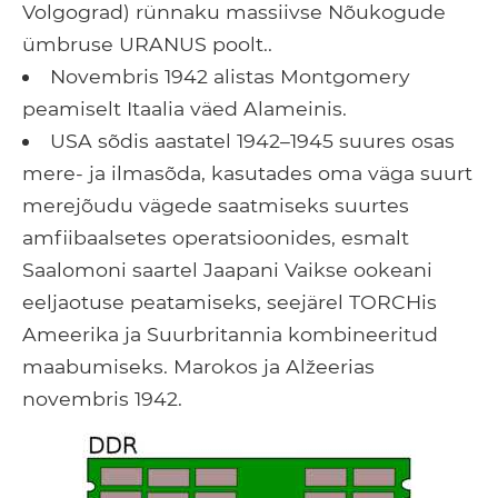
Volgograd) rünnaku massiivse Nõukogude
ümbruse URANUS poolt..
Novembris 1942 alistas Montgomery
peamiselt Itaalia väed Alameinis.
USA sõdis aastatel 1942–1945 suures osas
mere- ja ilmasõda, kasutades oma väga suurt
merejõudu vägede saatmiseks suurtes
amfiibaalsetes operatsioonides, esmalt
Saalomoni saartel Jaapani Vaikse ookeani
eeljaotuse peatamiseks, seejärel TORCHis
Ameerika ja Suurbritannia kombineeritud
maabumiseks. Marokos ja Alžeerias
novembris 1942.