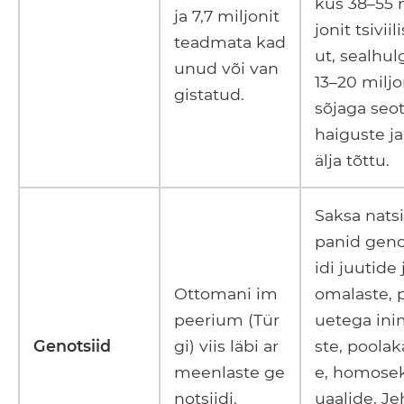
kus 38–55 
ja 7,7 miljonit
jonit tsiviil
teadmata kad
ut, sealhul
unud või van
13–20 miljo
gistatud.
sõjaga seo
haiguste ja
älja tõttu.
Saksa nats
panid geno
idi juutide 
Ottomani im
omalaste, 
peerium (Tür
uetega in
Genotsiid
gi) viis läbi ar
ste, poolak
meenlaste ge
e, homose
notsiidi.
uaalide, Je