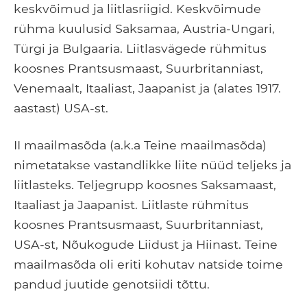
keskvõimud ja liitlasriigid. Keskvõimude
rühma kuulusid Saksamaa, Austria-Ungari,
Türgi ja Bulgaaria. Liitlasvägede rühmitus
koosnes Prantsusmaast, Suurbritanniast,
Venemaalt, Itaaliast, Jaapanist ja (alates 1917.
aastast) USA-st.
II maailmasõda (a.k.a Teine maailmasõda)
nimetatakse vastandlikke liite nüüd teljeks ja
liitlasteks. Teljegrupp koosnes Saksamaast,
Itaaliast ja Jaapanist. Liitlaste rühmitus
koosnes Prantsusmaast, Suurbritanniast,
USA-st, Nõukogude Liidust ja Hiinast. Teine
maailmasõda oli eriti kohutav natside toime
pandud juutide genotsiidi tõttu.