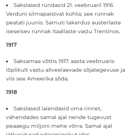
Sakslased ründasid 21. veebruaril 1916
Verduni silmapaistvat kohta; see rünnak
peatati juunis. Samuti takerdus austerlaste
iseseisev rünnak itaallaste vastu Trentinos.
1917
Saksamaa võttis 1917. aasta veebruaris
lõplikult vastu allveelaevade sõjategevuse ja
viis see Ameerika sõda.
1918
Sakslased laiendasid oma rinnet,
vähendades samal ajal nende tugevust
peaaegu miljoni mehe võrra. Samal ajal
jätkasid nad edasiminekut idas,