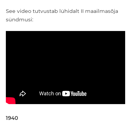
See video tutvustab lühidalt II maailmasõja
sündmusi:
1940