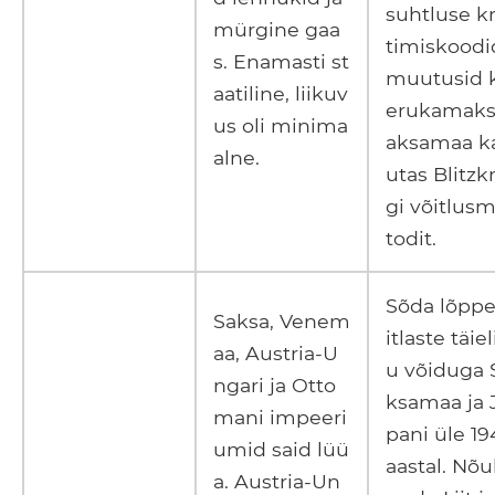
suhtluse k
mürgine gaa
timiskoodi
s. Enamasti st
muutusid 
aatiline, liikuv
erukamaks
us oli minima
aksamaa k
alne.
utas Blitzk
gi võitlus
todit.
Sõda lõppes
Saksa, Venem
itlaste täiel
aa, Austria-U
u võiduga 
ngari ja Otto
ksamaa ja 
mani impeeri
pani üle 19
umid said lüü
aastal. Nõ
a. Austria-Un