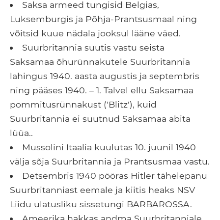
Saksa armeed tungisid Belgias,
Luksemburgis ja Põhja-Prantsusmaal ning
võitsid kuue nädala jooksul lääne väed.
Suurbritannia suutis vastu seista
Saksamaa õhurünnakutele Suurbritannia
lahingus 1940. aasta augustis ja septembris
ning pääses 1940. – 1. Talvel ellu Saksamaa
pommitusrünnakust ('Blitz'), kuid
Suurbritannia ei suutnud Saksamaa abita
lüüa..
Mussolini Itaalia kuulutas 10. juunil 1940
välja sõja Suurbritannia ja Prantsusmaa vastu.
Detsembris 1940 pööras Hitler tähelepanu
Suurbritanniast eemale ja kiitis heaks NSV
Liidu ulatusliku sissetungi BARBAROSSA.
Ameerika hakkas andma Suurbritanniale