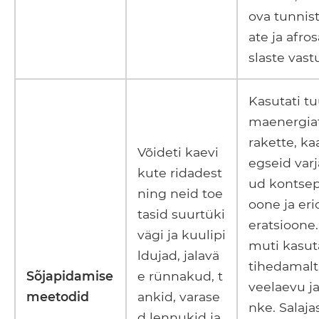
ova tunnist
ate ja afro
slaste vast
Kasutati t
maenergiat
rakette, ka
Võideti kaevi
egseid varj
kute ridadest
ud kontsep
ning neid toe
oone ja eri
tasid suurtüki
eratsioone.
vägi ja kuulipi
muti kasut
ldujad, jalavä
tihedamalt 
Sõjapidamise
e rünnakud, t
veelaevu ja
meetodid
ankid, varase
nke. Salaja
d lennukid ja