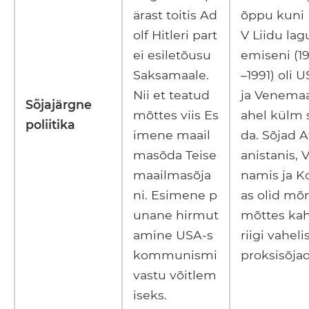
ärast toitis Ad
õppu kuni
olf Hitleri part
V Liidu lag
ei esiletõusu
emiseni (1
Saksamaale.
–1991) oli 
Nii et teatud
ja Venema
Sõjajärgne
mõttes viis Es
ahel külm 
poliitika
imene maail
da. Sõjad A
masõda Teise
anistanis, V
maailmasõja
namis ja K
ni. Esimene p
as olid mõ
unane hirmut
mõttes ka
amine USA-s
riigi vahel
kommunismi
proksisõjad
vastu võitlem
iseks.