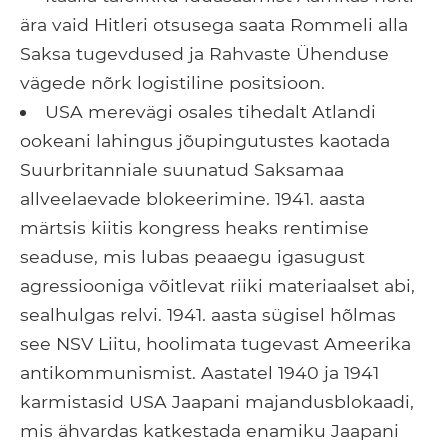
ära vaid Hitleri otsusega saata Rommeli alla
Saksa tugevdused ja Rahvaste Ühenduse
vägede nõrk logistiline positsioon.
USA merevägi osales tihedalt Atlandi
ookeani lahingus jõupingutustes kaotada
Suurbritanniale suunatud Saksamaa
allveelaevade blokeerimine. 1941. aasta
märtsis kiitis kongress heaks rentimise
seaduse, mis lubas peaaegu igasugust
agressiooniga võitlevat riiki materiaalset abi,
sealhulgas relvi. 1941. aasta sügisel hõlmas
see NSV Liitu, hoolimata tugevast Ameerika
antikommunismist. Aastatel 1940 ja 1941
karmistasid USA Jaapani majandusblokaadi,
mis ähvardas katkestada enamiku Jaapani