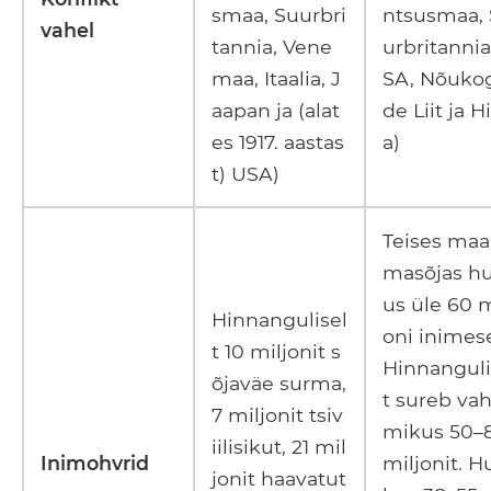
smaa, Suurbri
ntsusmaa,
vahel
tannia, Vene
urbritannia
maa, Itaalia, J
SA, Nõuko
aapan ja (alat
de Liit ja H
es 1917. aastas
a)
t) USA)
Teises maai
masõjas h
us üle 60 m
Hinnangulisel
oni inimes
t 10 miljonit s
Hinnanguli
õjaväe surma,
t sureb va
7 miljonit tsiv
mikus 50–
iilisikut, 21 mil
Inimohvrid
miljonit. H
jonit haavatut