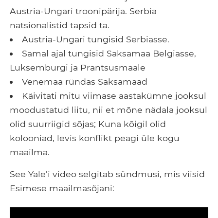
Austria-Ungari troonipärija. Serbia
natsionalistid tapsid ta.
Austria-Ungari tungisid Serbiasse.
Samal ajal tungisid Saksamaa Belgiasse,
Luksemburgi ja Prantsusmaale
Venemaa ründas Saksamaad
Käivitati mitu viimase aastakümne jooksul
moodustatud liitu, nii et mõne nädala jooksul
olid suurriigid sõjas; Kuna kõigil olid
kolooniad, levis konflikt peagi üle kogu
maailma.
See Yale'i video selgitab sündmusi, mis viisid
Esimese maailmasõjani: