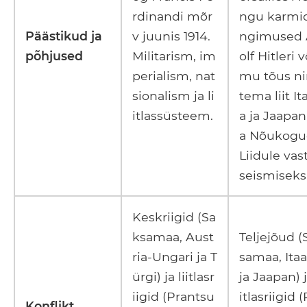
rdinandi mõr
ngu karmid
Päästikud ja
v juunis 1914.
ngimused
põhjused
Militarism, im
olf Hitleri v
perialism, nat
mu tõus n
sionalism ja li
tema liit Ita
itlassüsteem.
a ja Jaapan
a Nõukogu
Liidule vas
seismiseks
Keskriigid (Sa
ksamaa, Aust
Teljejõud (
ria-Ungari ja T
samaa, Itaa
ürgi) ja liitlasr
ja Jaapan) j
iigid (Prantsu
itlasriigid 
Konflikt