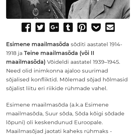
Share
Tweet
Share
Post
Pin
Add
Send
on
on
to
it
to
email
Facebook
Google+
Tumblr
Pocket
Esimene maailmasõda
sõditi aastatel 1914-
1918 ja
Teine maailmasõda (või II
maailmasõda)
Võideldi aastatel 1939–1945.
Need olid inimkonna ajaloo suurimad
sõjalised konfliktid. Mõlemad sõjad hõlmasid
sõjalist liitu eri riikide rühmade vahel.
Esimene maailmasõda (a.k.a Esimene
maailmasõda, Suur sõda, Sõda kõigi sõdade
lõpuni) oli keskendunud Euroopale.
Maailmasõjad jaotati kaheks rühmaks -