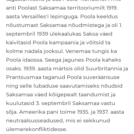
anti Poolast Saksamaa territooriumilt 1919.
aasta Versailles'i lepinguga. Poola keeldus
nõustumast Saksamaa nõudmistega ja oli 1.
septembril 1939 ülekaalukas Saksa väed
käivitasid Poola kampaania ja võitsid ta
kolme nädala jooksul. Venemaa tungis ka
Poola idaossa. Seega jagunes Poola kaheks
osaks. 1939. aasta märtsis olid Suurbritannia ja
Prantsusmaa taganud Poola suveräänsuse
ning selle lubaduse saavutamiseks nõudsid
Saksamaa väed kõigepealt taandumist ja
kuulutasid 3. septembril Saksamaa vastu
sõja. Ameerika pani toime 1935. ja 1937. aasta
neutraalsusseadused, mis ei sekkunud
ülemerekonfliktidesse.