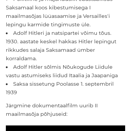
Saksamaal koos kibestumisega I
maailmasõjas lüüasaamise ja Versailles'i
lepingu karmide tingimuste üle.
Adolf Hitleri ja natsipartei võimu tõus.
1930. aastate keskel hakkas Hitler lepingut
rikkudes salaja Saksamaad ümber
korraldama.
Adolf Hitler sõlmis Nõukogude Liidule
vastu astumiseks liidud Itaalia ja Jaapaniga
Saksa sissetung Poolasse 1. septembril
1939
Järgmine dokumentaalfilm uurib II
maailmasõja põhjuseid: