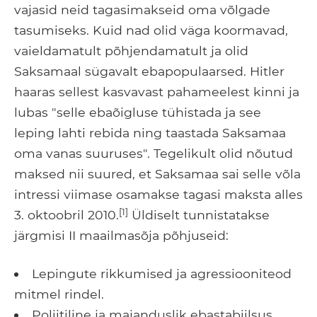
vajasid neid tagasimakseid oma võlgade
tasumiseks. Kuid nad olid väga koormavad,
vaieldamatult põhjendamatult ja olid
Saksamaal sügavalt ebapopulaarsed. Hitler
haaras sellest kasvavast pahameelest kinni ja
lubas "selle ebaõigluse tühistada ja see
leping lahti rebida ning taastada Saksamaa
oma vanas suuruses". Tegelikult olid nõutud
maksed nii suured, et Saksamaa sai selle võla
intressi viimase osamakse tagasi maksta alles
[1]
3. oktoobril 2010.
Üldiselt tunnistatakse
järgmisi II maailmasõja põhjuseid:
Lepingute rikkumised ja agressiooniteod
mitmel rindel.
Poliitiline ja majanduslik ebastabiilsus