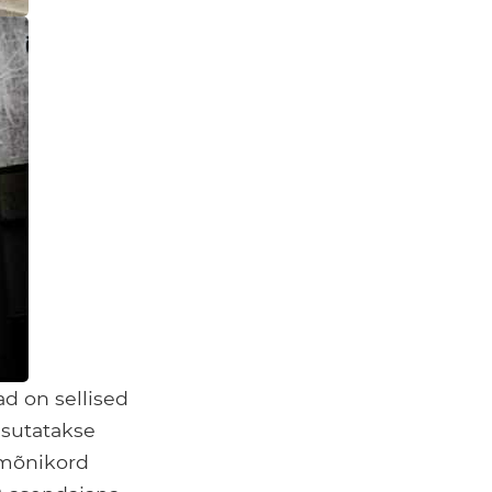
ad on sellised
sutatakse
 mõnikord