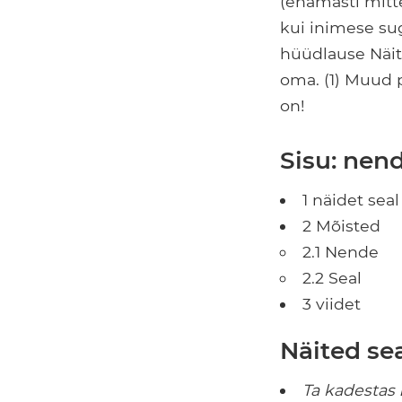
(enamasti mitt
kui inimese su
hüüdlause Näite
oma. (1) Muud p
on!
Sisu: nend
1 näidet sea
2 Mõisted
2.1 Nende
2.2 Seal
3 viidet
Näited se
Ta kadestas