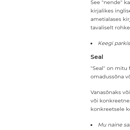
See "nende" ka
kirjalikes ingl
ametialases kir
tavaliselt rohk
Keegi parki
Seal
"Seal" on mitu
omadussõna või 
Vanasõnaks võib
või konkreetne
konkreetsele k
Mu naine s