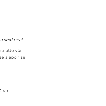
ma
seal
peal.
i ette või
se ajapõhise
õna)