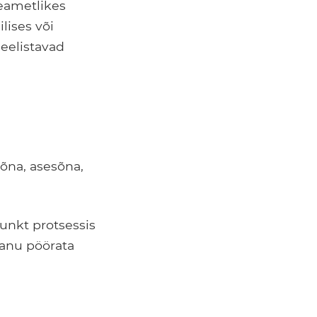
teametlikes
lises või
 eelistavad
õna, asesõna,
punkt protsessis
panu pöörata