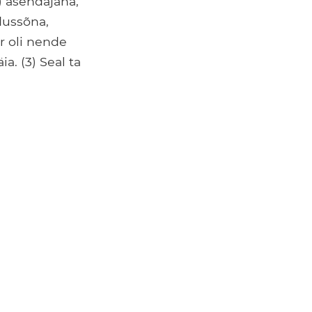
 asendajana,
dussõna,
r oli nende
a. (3) Seal ta