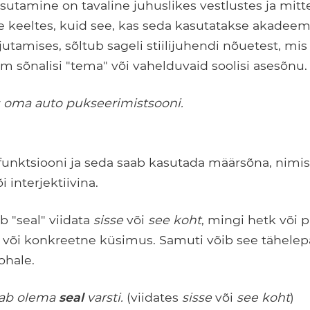
sutamine on tavaline juhuslikes vestlustes ja mit
ise keeltes, kuid see, kas seda kasutatakse akadeemi
jutamises, sõltub sageli stiilijuhendi nõuetest, mis
em sõnalisi "tema" või vahelduvaid soolisi asesõnu.
s oma auto pukseerimistsooni.
 funktsiooni ja seda saab kasutada määrsõna, nimis
interjektiivina.
 "seal" viidata
sisse
või
see koht
, mingi hetk või 
 või konkreetne küsimus. Samuti võib see tähele
ohale.
aab olema
seal
varsti.
(viidates
sisse
või
see koht
)