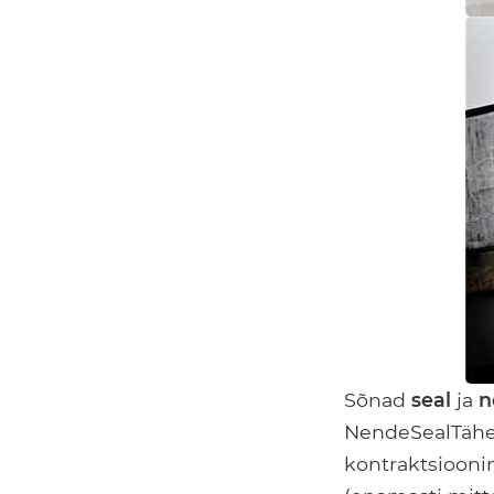
Sõnad
seal
ja
n
NendeSealTähe
kontraktsiooni