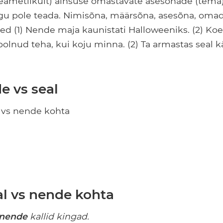
eametlikult) ainsuse omastavate asesõnade (tema)
gu pole teada. Nimisõna, määrsõna, asesõna, oma
d (1) Nende maja kaunistati Halloweeniks. (2) Koe
olnud teha, kui koju minna. (2) Ta armastas seal käi
e vs seal
l vs nende kohta
al vs nende kohta
nende
kallid kingad.