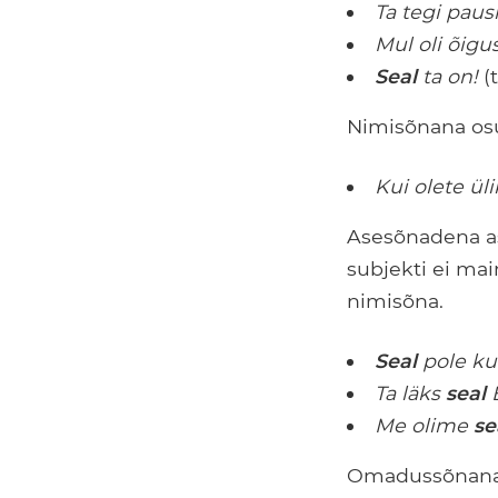
Ta tegi paus
Mul oli õigu
Seal
ta on!
(
Nimisõnana osut
Kui olete ül
Asesõnadena as
subjekti ei ma
nimisõna.
Seal
pole ku
Ta läks
seal
E
Me olime
se
Omadussõnana 