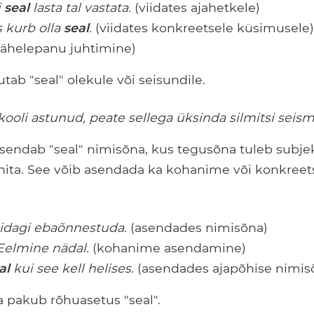
i
seal
lasta tal vastata.
(viidates ajahetkele)
s kurb olla
seal
.
(viidates konkreetsele küsimusele)
tähelepanu juhtimine)
ab "seal" olekule või seisundile.
ikooli astunud, peate sellega üksinda silmitsi seis
endab "seal" nimisõna, kus tegusõna tuleb subjekt
inita. See võib asendada ka kohanime või konkreet
idagi ebaõnnestuda.
(asendades nimisõna)
elmine nädal.
(kohanime asendamine)
al
kui see kell helises.
(asendades ajapõhise nimis
pakub rõhuasetus "seal".