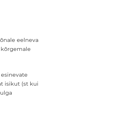
sõnale eelneva
e kõrgemale
 esinevate
t isikut (st kui
hulga