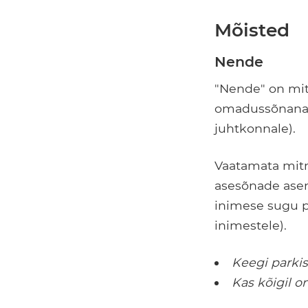
Mõisted
Nende
"Nende" on m
omadussõnana (
juhtkonnale).
Vaatamata mit
asesõnade ase
inimese sugu p
inimestele).
Keegi parki
Kas kõigil o