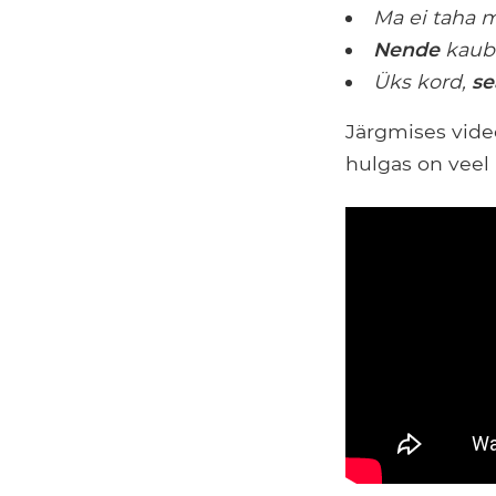
Ma ei taha 
Nende
kaubi
Üks kord,
se
Järgmises video
hulgas on veel 