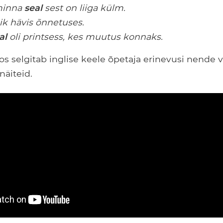
minna
seal
sest on liiga külm.
k hävis õnnetuses.
al
oli printsess, kes muutus konnaks.
s selgitab inglise keele õpetaja erinevusi nende 
näiteid.