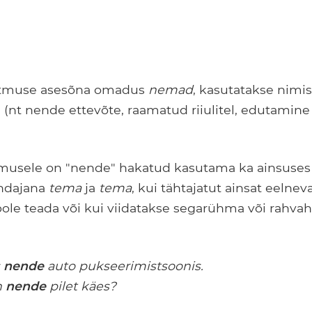
itmuse asesõna omadus
nemad
, kasutatakse nimi
nt nende ettevõte, raamatud riiulitel, edutamin
musele on "nende" hakatud kasutama ka ainsuses
ndajana
tema
ja
tema
, kui tähtajatut ainsat eelneva
ole teada või kui viidatakse segarühma või rahva
s
nende
auto pukseerimistsoonis.
n
nende
pilet käes?