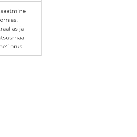
asaatmine
fornias,
raalias ja
ntsusmaa
e'i orus.