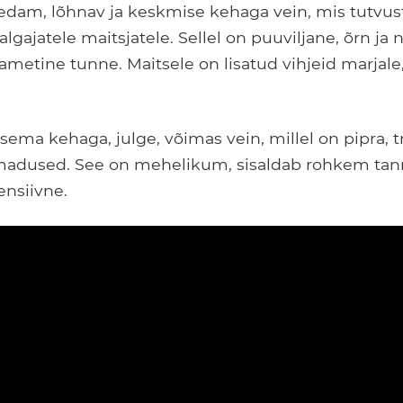
dam, lõhnav ja keskmise kehaga vein, mis tutvust
lgajatele maitsjatele. Sellel on puuviljane, õrn ja n
ametine tunne. Maitsele on lisatud vihjeid marjale,
asema kehaga, julge, võimas vein, millel on pipra, t
dused. See on mehelikum, sisaldab rohkem tanni
ensiivne.