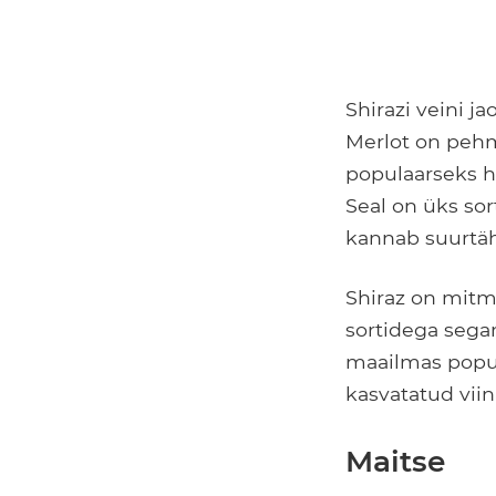
Shirazi veini j
Merlot on pehm
populaarseks 
Seal on üks sor
kannab suurtäh
Shiraz on mitm
sortidega segam
maailmas popul
kasvatatud viin
Maitse