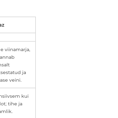
az
 viinamarja,
 annab
salt
sestatud ja
lase veini.
nsiivsem kui
ot; tihe ja
mlik.