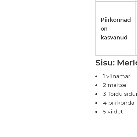
Piirkonnad
on
kasvanud
Sisu: Merl
1 viinamari
2 maitse
3 Toidu sid
4 piirkonda
5 viidet