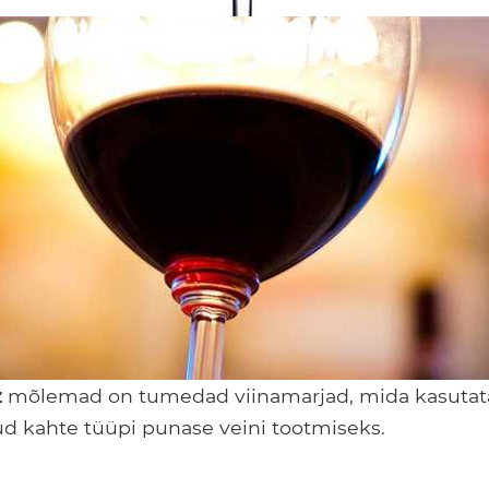
z
mõlemad on tumedad viinamarjad, mida kasuta
d kahte tüüpi punase veini tootmiseks.