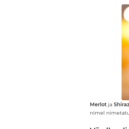
Merlot
ja
Shira
nimel nimetatu