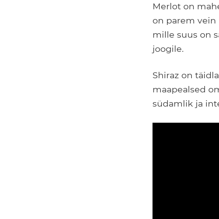
Merlot on mahe
on parem vein a
mille suus on s
joogile.
Shiraz on täidl
maapealsed oma
südamlik ja int