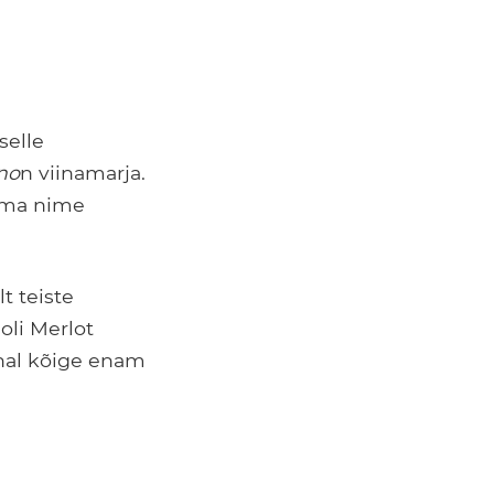
selle
no
n viinamarja.
 oma nime
t teiste
oli Merlot
ohal kõige enam