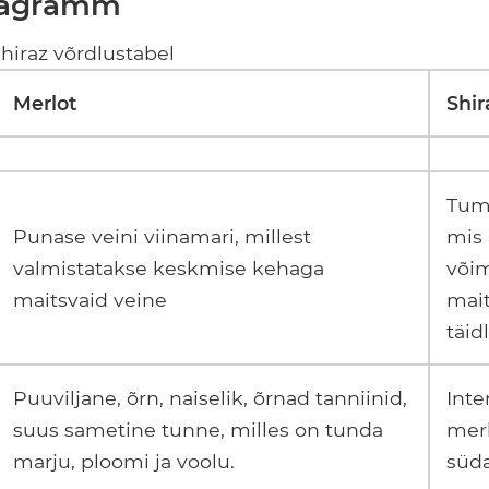
iagramm
hiraz võrdlustabel
Merlot
Shir
Tume
Punase veini viinamari, millest
mis
valmistatakse keskmise kehaga
võim
maitsvaid veine
mait
täid
Puuviljane, õrn, naiselik, õrnad tanniinid,
Inte
suus sametine tunne, milles on tunda
merl
marju, ploomi ja voolu.
süda