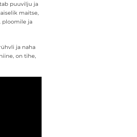
ab puuvilju ja
aiselik maitse,
 ploomile ja
rühvli ja naha
ine, on tihe,