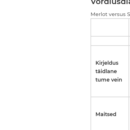
Võrdlusd
Merlot versus S
Kirjeldus
täidlane
tume vein
Maitsed