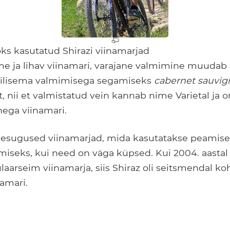
aoks kasutatud Shirazi viinamarjad
e ja lihav viinamari, varajane valmimine muudab 
hilisema valmimisega segamiseks
cabernet sauvig
t, nii et valmistatud vein kannab nime Varietal ja
ega viinamari.
esugused viinamarjad, mida kasutatakse peamisel
iseks, kui need on väga küpsed. Kui 2004. aastal 
aarseim viinamarja, siis Shiraz oli seitsmendal k
amari.