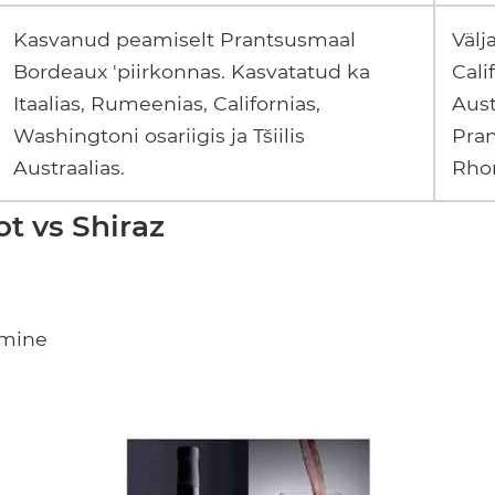
Kasvanud peamiselt Prantsusmaal
Välj
Bordeaux 'piirkonnas. Kasvatatud ka
Cali
Itaalias, Rumeenias, Californias,
Aust
Washingtoni osariigis ja Tšiilis
Pra
Austraalias.
Rhon
ot vs Shiraz
umine