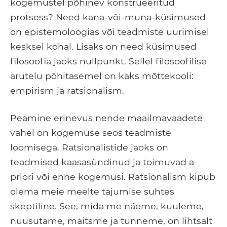
kogemustel põhinev konstrueeritud
protsess? Need kana-või-muna-küsimused
on epistemoloogias või teadmiste uurimisel
kesksel kohal. Lisaks on need küsimused
filosoofia jaoks nullpunkt. Sellel filosoofilise
arutelu põhitasemel on kaks mõttekooli:
empirism ja ratsionalism.
Peamine erinevus nende maailmavaadete
vahel on kogemuse seos teadmiste
loomisega. Ratsionalistide jaoks on
teadmised kaasasündinud ja toimuvad a
priori või enne kogemusi. Ratsionalism kipub
olema meie meelte tajumise suhtes
skeptiline. See, mida me näeme, kuuleme,
nuusutame, maitsme ja tunneme, on lihtsalt