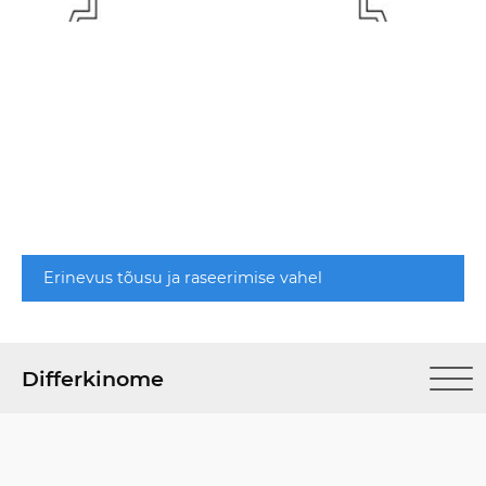
Erinevus tõusu ja raseerimise vahel
Differkinome