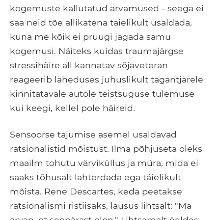
kogemuste kallutatud arvamused - seega ei
saa neid tõe allikatena täielikult usaldada,
kuna me kõik ei pruugi jagada samu
kogemusi. Näiteks kuidas traumajärgse
stressihäire all kannatav sõjaveteran
reageerib läheduses juhuslikult tagantjärele
kinnitatavale autole teistsuguse tulemuse
kui keegi, kellel pole häireid.
Sensoorse tajumise asemel usaldavad
ratsionalistid mõistust. Ilma põhjuseta oleks
maailm tohutu värviküllus ja müra, mida ei
saaks tõhusalt lahterdada ega täielikult
mõista. Rene Descartes, keda peetakse
ratsionalismi ristiisaks, lausus lihtsalt: "Ma
arvan, et seepärast olen." Lihtsamalt öeldes