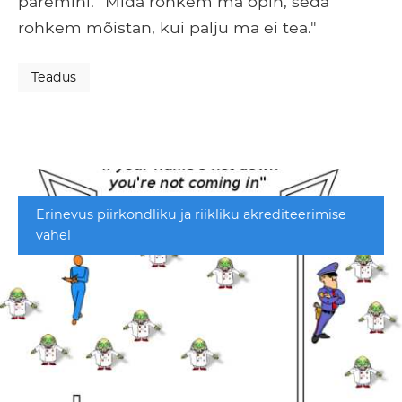
paremini: "Mida rohkem ma õpin, seda
rohkem mõistan, kui palju ma ei tea."
Teadus
Erinevus piirkondliku ja riikliku akrediteerimise
vahel