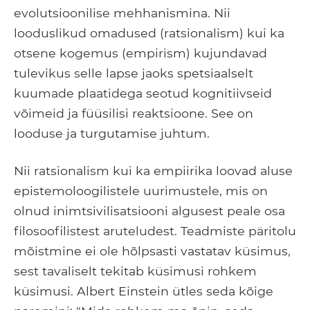
evolutsioonilise mehhanismina. Nii
looduslikud omadused (ratsionalism) kui ka
otsene kogemus (empirism) kujundavad
tulevikus selle lapse jaoks spetsiaalselt
kuumade plaatidega seotud kognitiivseid
võimeid ja füüsilisi reaktsioone. See on
looduse ja turgutamise juhtum.
Nii ratsionalism kui ka empiirika loovad aluse
epistemoloogilistele uurimustele, mis on
olnud inimtsivilisatsiooni algusest peale osa
filosoofilistest aruteludest. Teadmiste päritolu
mõistmine ei ole hõlpsasti vastatav küsimus,
sest tavaliselt tekitab küsimusi rohkem
küsimusi. Albert Einstein ütles seda kõige