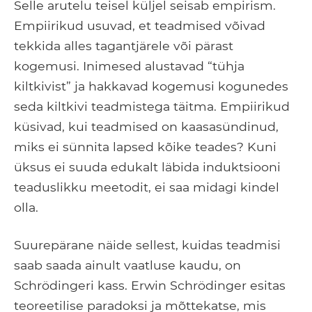
Selle arutelu teisel küljel seisab empirism.
Empiirikud usuvad, et teadmised võivad
tekkida alles tagantjärele või pärast
kogemusi. Inimesed alustavad “tühja
kiltkivist” ja hakkavad kogemusi kogunedes
seda kiltkivi teadmistega täitma. Empiirikud
küsivad, kui teadmised on kaasasündinud,
miks ei sünnita lapsed kõike teades? Kuni
üksus ei suuda edukalt läbida induktsiooni
teaduslikku meetodit, ei saa midagi kindel
olla.
Suurepärane näide sellest, kuidas teadmisi
saab saada ainult vaatluse kaudu, on
Schrödingeri kass. Erwin Schrödinger esitas
teoreetilise paradoksi ja mõttekatse, mis