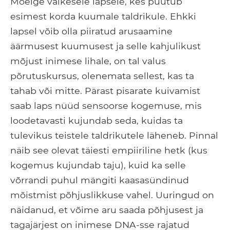
Mõelge väikesele lapsele, kes puutub
esimest korda kuumale taldrikule. Ehkki
lapsel võib olla piiratud arusaamine
äärmusest kuumusest ja selle kahjulikust
mõjust inimese lihale, on tal valus
põrutuskursus, olenemata sellest, kas ta
tahab või mitte. Pärast pisarate kuivamist
saab laps nüüd sensoorse kogemuse, mis
loodetavasti kujundab seda, kuidas ta
tulevikus teistele taldrikutele läheneb. Pinnal
näib see olevat täiesti empiiriline hetk (kus
kogemus kujundab taju), kuid ka selle
võrrandi puhul mängiti kaasasündinud
mõistmist põhjuslikkuse vahel. Uuringud on
näidanud, et võime aru saada põhjusest ja
tagajärjest on inimese DNA-sse rajatud