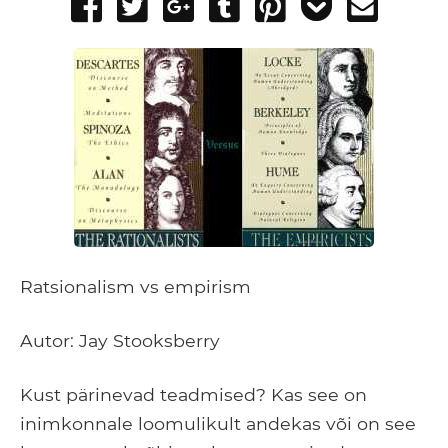
Share
Tweet
Share
Post
Pin
Add
Send
on
on
to
it
to
email
Facebook
Google+
Tumblr
Pocket
Ratsionalism vs empirism
Autor: Jay Stooksberry
Kust pärinevad teadmised? Kas see on
inimkonnale loomulikult andekas või on see