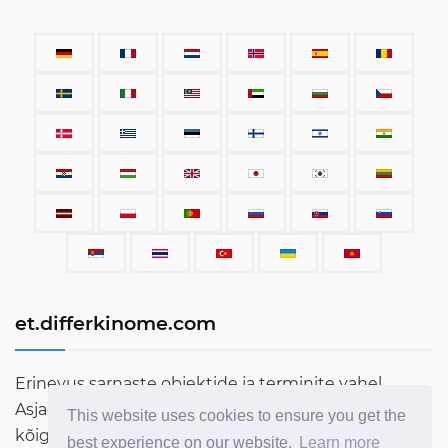
et.differkinome.com
Erinevus sarnaste objektide ja terminite vahel.
Asjade, varustuse, autode, terminite, inimeste ja
This website uses cookies to ensure you get the
kõige muu, mis siin maailmas eksisteerib, võrdlus.
best experience on our website.
Learn more