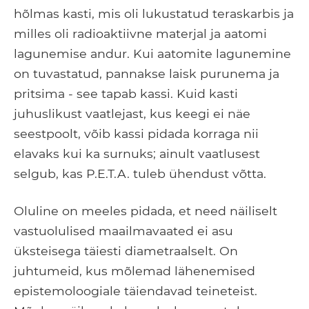
hõlmas kasti, mis oli lukustatud teraskarbis ja
milles oli radioaktiivne materjal ja aatomi
lagunemise andur. Kui aatomite lagunemine
on tuvastatud, pannakse laisk purunema ja
pritsima - see tapab kassi. Kuid kasti
juhuslikust vaatlejast, kus keegi ei näe
seestpoolt, võib kassi pidada korraga nii
elavaks kui ka surnuks; ainult vaatlusest
selgub, kas P.E.T.A. tuleb ühendust võtta.
Oluline on meeles pidada, et need näiliselt
vastuolulised maailmavaated ei asu
üksteisega täiesti diametraalselt. On
juhtumeid, kus mõlemad lähenemised
epistemoloogiale täiendavad teineteist.