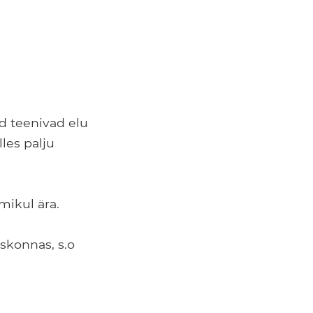
d teenivad elu
les palju
ikul ära.
skonnas, s.o