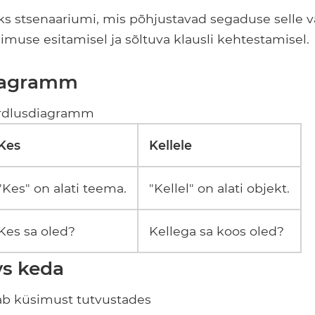
s stsenaariumi, mis põhjustavad segaduse selle va
simuse esitamisel ja sõltuva klausli kehtestamisel.
iagramm
õrdlusdiagramm
Kes
Kellele
"Kes" on alati teema.
"Kellel" on alati objekt.
Kes sa oled?
Kellega sa koos oled?
vs keda
tab küsimust tutvustades