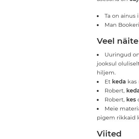
Ta on ainus
Man Bookeri
Veel näite
Uuringud on
jooksul olulis
hiljem.
Et
keda
kas 
Robert,
ked
Robert,
kes
o
Meie materia
pigem rikkaid 
Viited