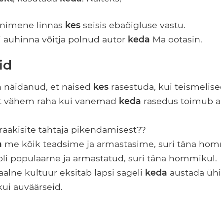
 inimene linnas
kes
seisis ebaõigluse vastu.
 auhinna võitja polnud autor
keda
Ma ootasin.
id
 näidanud, et naised
kes
rasestuda, kui teismelise
elt vähem raha kui vanemad
keda
rasedus toimub al
rääkisite tähtaja pikendamisest??
a
me kõik teadsime ja armastasime, suri täna homm
li populaarne ja armastatud, suri täna hommikul.
alne kultuur eksitab lapsi sageli
keda
austada ühi
kui auväärseid.