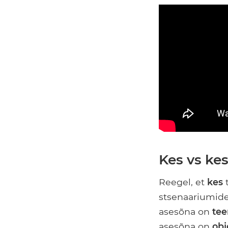
Kes vs kes
Reegel, et
kes
t
stsenaariumidel
asesõna on
te
asesõna on
obj