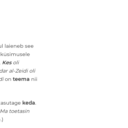
l laieneb see
s küsimusele
,
Kes
oli
ar al-Zeidi oli
di
on
teema
nii
 kasutage
keda
.
Ma toetasin
.)