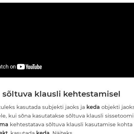
 sõltuva klausli kehtestamisel
uleks kasutada subjekti jaoks ja
keda
objekti jaok
e, kui sõna kasutatakse sõltuva klausli sissetoomi
ema
kehtestatava sõltuva klausli kasutamise kohta
ekt
, kasutada
keda
. Näiteks,