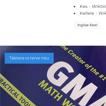
Kes -
Wiktio
Kellele -
Wik
Inglise Keel
Täistera vs terve nisu