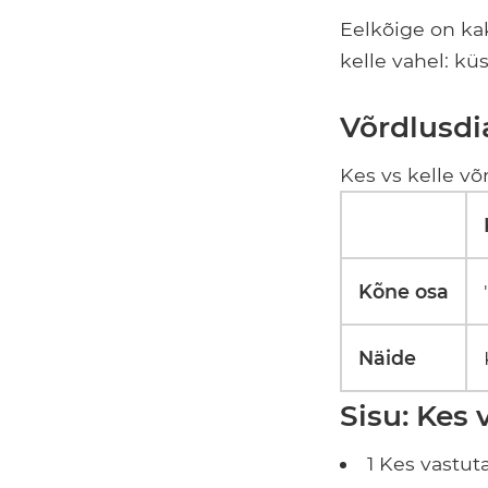
Eelkõige on kak
kelle vahel: kü
Võrdlusd
Kes vs kelle v
Kõne osa
Näide
Sisu: Kes 
1 Kes vastu