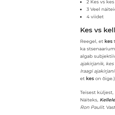
2 Kes vs kes
3 Veel näite
4 viidet
Kes vs ke
Reegel, et
kes
t
ka stsenaarium
algab subjekti
ajakirjanik, ke
Iraagi ajakirjan
et
kes
on õige.)
Teisest küljest
Näiteks,
Kellel
Ron Paulit
. Va