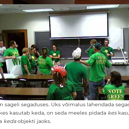
n sageli segaduses. Üks võimalus lahendada sega
, kes kasutab keda, on seda meeles pidada
kes
kasu
ja
keda
objekti jaoks.