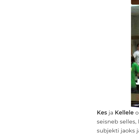
Kes
ja
Kellele
o
seisneb selles
subjekti jaoks 