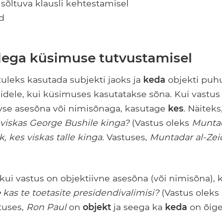
 sõltuva klausli kehtestamisel
id
llega küsimuse tutvustamisel
uleks kasutada subjekti jaoks ja
keda
objekti puhu
idele, kui küsimuses kasutatakse sõna. Kui vastu
ivse asesõna või nimisõnaga, kasutage
kes
. Näiteks
s viskas George Bushile kinga?
(Vastus oleks
Muntad
ik, kes viskas talle kinga.
Vastuses,
Muntadar al-Zei
, kui vastus on objektiivne asesõna (või nimisõna),
e
kas te toetasite presidendivalimisi?
(Vastus oleks
stuses,
Ron Paul
on
objekt
ja seega ka
keda
on õige