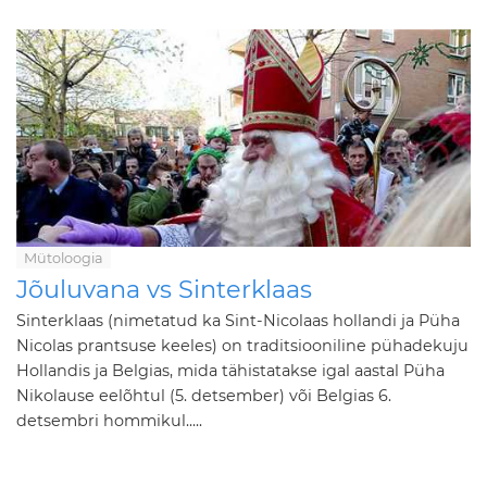
Mütoloogia
Jõuluvana vs Sinterklaas
Sinterklaas (nimetatud ka Sint-Nicolaas hollandi ja Püha
Nicolas prantsuse keeles) on traditsiooniline pühadekuju
Hollandis ja Belgias, mida tähistatakse igal aastal Püha
Nikolause eelõhtul (5. detsember) või Belgias 6.
detsembri hommikul.....