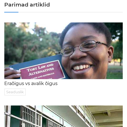
Parimad artiklid
Eraõigus vs avalik õigus
Seaduslik