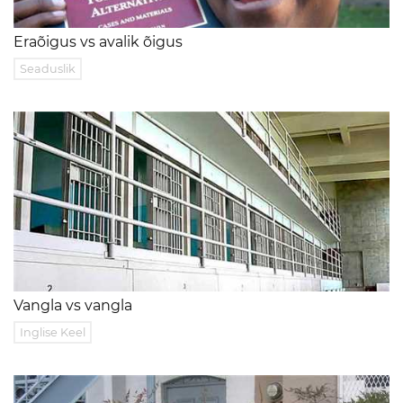
Eraõigus vs avalik õigus
Seaduslik
Vangla vs vangla
Inglise Keel