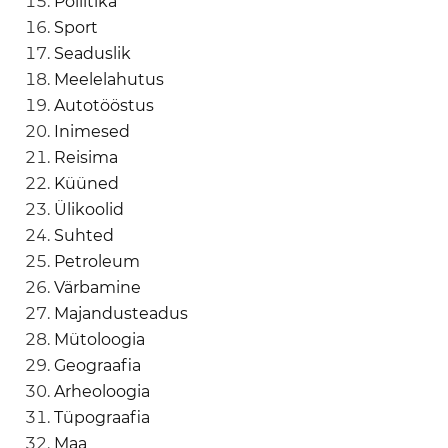
Poliitika
Sport
Seaduslik
Meelelahutus
Autotööstus
Inimesed
Reisima
Küüned
Ülikoolid
Suhted
Petroleum
Värbamine
Majandusteadus
Mütoloogia
Geograafia
Arheoloogia
Tüpograafia
Maa