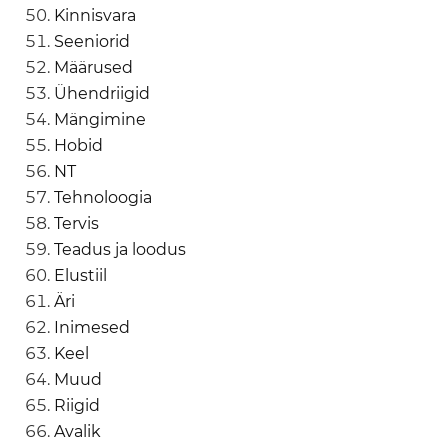
Kinnisvara
Seeniorid
Määrused
Ühendriigid
Mängimine
Hobid
NT
Tehnoloogia
Tervis
Teadus ja loodus
Elustiil
Äri
Inimesed
Keel
Muud
Riigid
Avalik