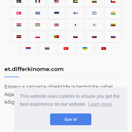
et.differkinome.com
Erinevus sarnaste objektide ja terminite vahel.
Asjade, varustuse, autode, terminite, inimeste ja
This website uses cookies to ensure you get the
kõige muu, mis siin maailmas eksisteerib, võrdlus.
best experience on our website.
Learn more
Got it!