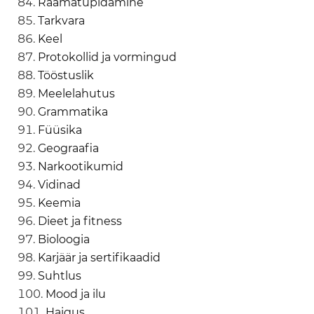
Raamatupidamine
Tarkvara
Keel
Protokollid ja vormingud
Tööstuslik
Meelelahutus
Grammatika
Füüsika
Geograafia
Narkootikumid
Vidinad
Keemia
Dieet ja fitness
Bioloogia
Karjäär ja sertifikaadid
Suhtlus
Mood ja ilu
Haigus