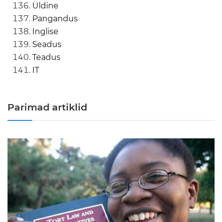
Üldine
Pangandus
Inglise
Seadus
Teadus
IT
Parimad artiklid