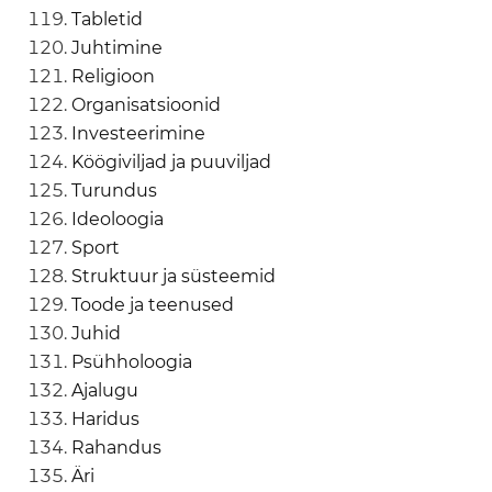
Tabletid
Juhtimine
Religioon
Organisatsioonid
Investeerimine
Köögiviljad ja puuviljad
Turundus
Ideoloogia
Sport
Struktuur ja süsteemid
Toode ja teenused
Juhid
Psühholoogia
Ajalugu
Haridus
Rahandus
Äri