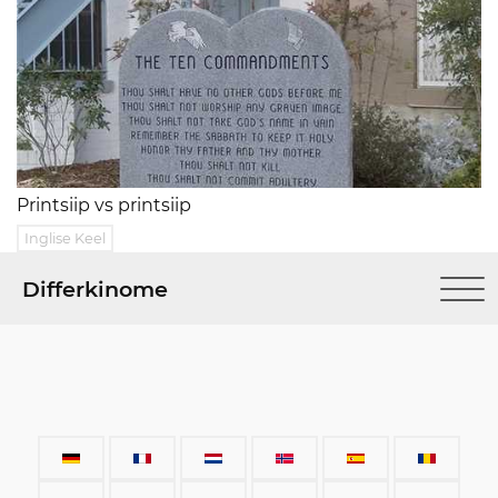
Printsiip vs printsiip
Inglise Keel
Differkinome