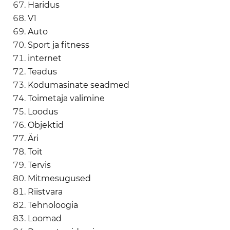
Haridus
V1
Auto
Sport ja fitness
internet
Teadus
Kodumasinate seadmed
Toimetaja valimine
Loodus
Objektid
Äri
Toit
Tervis
Mitmesugused
Riistvara
Tehnoloogia
Loomad