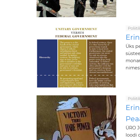
Poliit
Erin
Üks pe
süste
monarh
nimest
Poliit
Eri
Pea
ÜRO J
loodi 