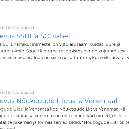
ilised Institutsioonid
evus SSBI ja SCI vahel
s SCI Enamikul inimestel on viltu arusaam, kuidas luure ja
uure toimib. Sageli lähtume teadmistes nende kujutamisest
arses meedias. Tõde on siiski palju tüütum, kui võiks arvata. S
ilised Institutsioonid
nevus Nõukogude Liidus ja Venemaal
gude Liidu ja Venemaa lipp Nõukogude Liit vs Venemaa Nii
gude Liit kui ka Venemaa on mitteametlikud nimed, millele
takse pikemad ja formaalsemad sildid. “Nõukogude Liit” oli t