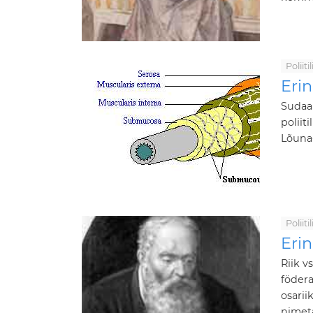
Poliit
Eri
Sudaan
poliit
Lõuna-
Poliit
Erin
Riik v
födera
osarii
nimeta