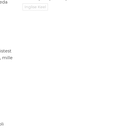
Seda
Inglise Keel
istest
 mille
li