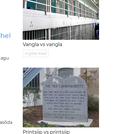
ahel
Vangla vs vangla
Inglise Keel
 Nagu
masõda
Printsiip vs printsiip