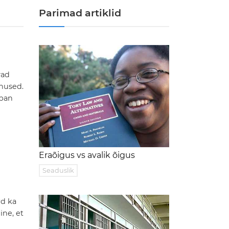
Parimad artiklid
vad
nnused.
apan
Eraõigus vs avalik õigus
Seaduslik
rd ka
ine, et