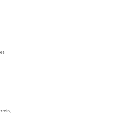
eal
ermin,