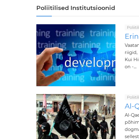
Poliitilised Institutsioonid
Poliit
Erin
Vaatam
riigid
Kui Hi
on -...
Poliit
Al-Q
Al-Qae
põhimõ
dogmaa
selles