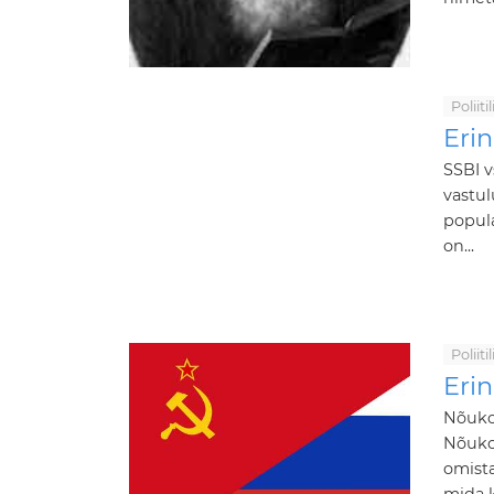
Poliit
Erin
SSBI v
vastul
popula
on...
Poliit
Eri
Nõuko
Nõuko
omista