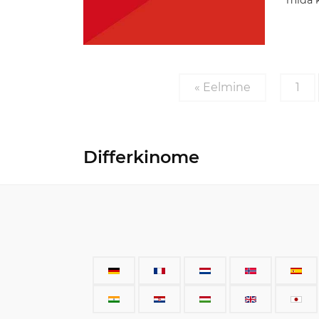
mida k
« Eelmine
1
Differkinome