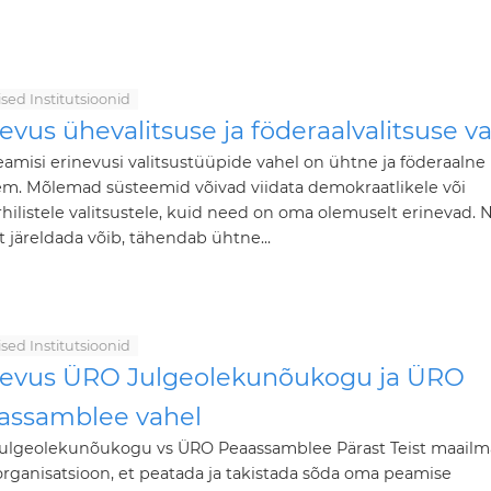
ilised Institutsioonid
evus ühevalitsuse ja föderaalvalitsuse v
amisi erinevusi valitsustüüpide vahel on ühtne ja föderaalne
em. Mõlemad süsteemid võivad viidata demokraatlikele või
ilistele valitsustele, kuid need on oma olemuselt erinevad.
 järeldada võib, tähendab ühtne...
ilised Institutsioonid
nevus ÜRO Julgeolekunõukogu ja ÜRO
assamblee vahel
ulgeolekunõukogu vs ÜRO Peaassamblee Pärast Teist maail
organisatsioon, et peatada ja takistada sõda oma peamise