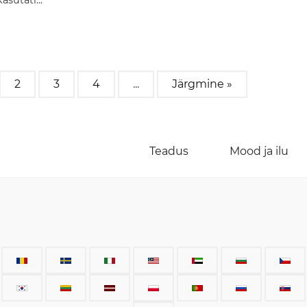
asutati...
2
3
4
...
Järgmine »
Teadus
Mood ja ilu