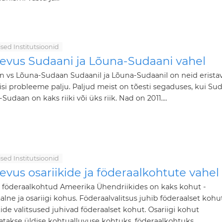
ilised Institutsioonid
nevus Sudaani ja Lõuna-Sudaani vahel
 vs Lõuna-Sudaan Sudaanil ja Lõuna-Sudaanil on neid erista
ilisi probleeme palju. Paljud meist on tõesti segaduses, kui Su
Sudaan on kaks riiki või üks riik. Nad on 2011....
ilised Institutsioonid
evus osariikide ja föderaalkohtute vahel
s föderaalkohtud Ameerika Ühendriikides on kaks kohut -
alne ja osariigi kohus. Föderaalvalitsus juhib föderaalset kohut
kide valitsused juhivad föderaalset kohut. Osariigi kohut
takse üldise kohtualluvuse kohtuks, föderaalkohtuks...