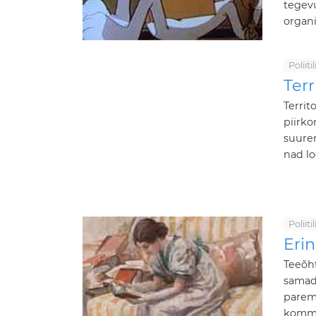
tegev
organi
Poliit
Terr
Territ
piirko
suure
nad lo
Poliit
Erin
Teeõht
samad
paremä
kommun