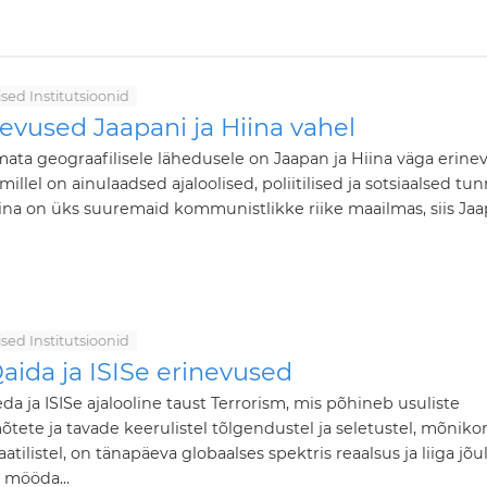
ilised Institutsioonid
evused Jaapani ja Hiina vahel
ata geograafilisele lähedusele on Jaapan ja Hiina väga erine
, millel on ainulaadsed ajaloolised, poliitilised ja sotsiaalsed tu
ina on üks suuremaid kommunistlikke riike maailmas, siis Ja
ilised Institutsioonid
aida ja ISISe erinevused
da ja ISISe ajalooline taust Terrorism, mis põhineb usuliste
tete ja tavade keerulistel tõlgendustel ja seletustel, mõniko
tilistel, on tänapäeva globaalses spektris reaalsus ja liiga jõul
t mööda...