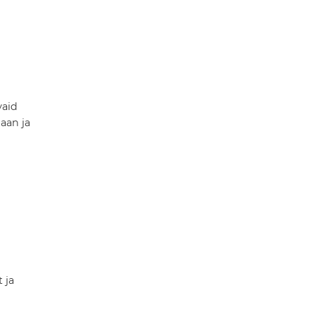
vaid
daan ja
 ja