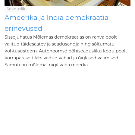
Seaduslik
Ameerika ja India demokraatia
erinevused
Sissejuhatus Mõlemas demokraatias on rahva poolt
valitud täidesaatev ja seadusandja ning sõltumatu
kohtusüsteem. Autonoomse põhiseadusliku kogu poolt
korrapäraselt läbi viidud vabad ja õiglased valimised.
Samuti on mõlemal riigil vaba meedia....