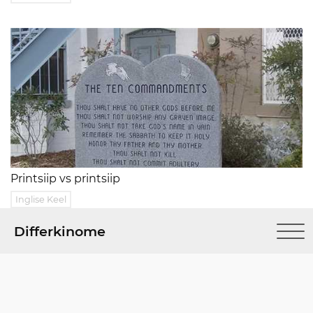
Printsiip vs printsiip
Inglise Keel
Differkinome