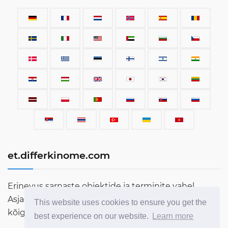
et.differkinome.com
Erinevus sarnaste objektide ja terminite vahel.
Asjade, varustuse, autode, terminite, inimeste ja
This website uses cookies to ensure you get the
kõige muu, mis siin maailmas eksisteerib, võrdlus.
best experience on our website.
Learn more