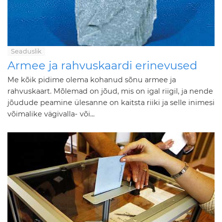
Seaduslik
Armee ja rahvuskaardi erinevused
Me kõik pidime olema kohanud sõnu armee ja
rahvuskaart. Mõlemad on jõud, mis on igal riigil, ja nende
jõudude peamine ülesanne on kaitsta riiki ja selle inimesi
võimalike vägivalla- või...