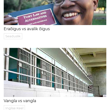
Eraõigus vs avalik õigus
Seaduslik
Vangla vs vangla
Inglise Keel