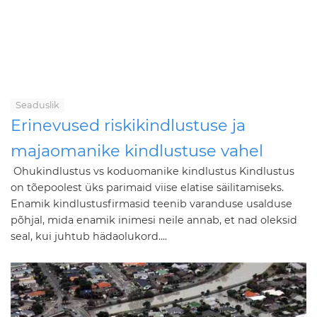
Seaduslik
Erinevused riskikindlustuse ja
majaomanike kindlustuse vahel
Ohukindlustus vs koduomanike kindlustus Kindlustus
on tõepoolest üks parimaid viise elatise säilitamiseks.
Enamik kindlustusfirmasid teenib varanduse usalduse
põhjal, mida enamik inimesi neile annab, et nad oleksid
seal, kui juhtub hädaolukord....