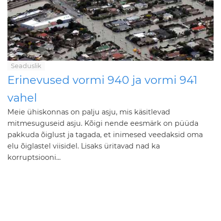
Seaduslik
Erinevused vormi 940 ja vormi 941
vahel
Meie ühiskonnas on palju asju, mis käsitlevad
mitmesuguseid asju. Kõigi nende eesmärk on püüda
pakkuda õiglust ja tagada, et inimesed veedaksid oma
elu õiglastel viisidel. Lisaks üritavad nad ka
korruptsiooni...