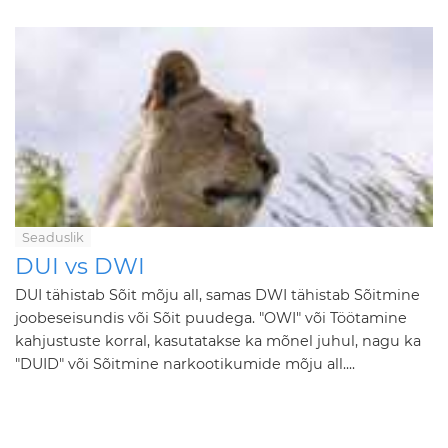
Seaduslik
DUI vs DWI
DUI tähistab Sõit mõju all, samas DWI tähistab Sõitmine
joobeseisundis või Sõit puudega. "OWI" või Töötamine
kahjustuste korral, kasutatakse ka mõnel juhul, nagu ka
"DUID" või Sõitmine narkootikumide mõju all....