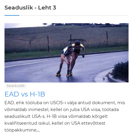
Seaduslik - Leht 3
Seaduslik
EAD vs H-1B
EAD, ehk tööluba on USCIS-i välja antud dokument, mis
võimaldab inimestel, kellel on juba USA viisa, töötada
seaduslikult USA-s. H-1B viisa võimaldab kõrgelt
kvalifitseeritud isikul, kellel on USA ettevõttest
tööpakkumine,...