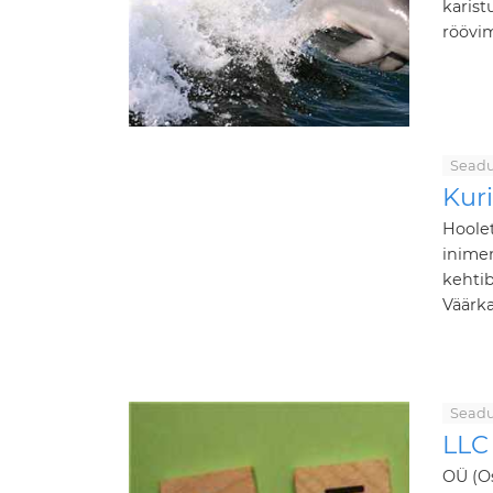
karist
röövim
Seadu
Kuri
Hoolet
inime
kehtib
Väärka
Seadu
LLC 
OÜ (Os