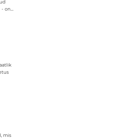
tud
- on...
aatlik
etus
, mis