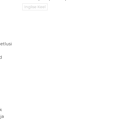
Inglise Keel
etlusi
d
k
ja