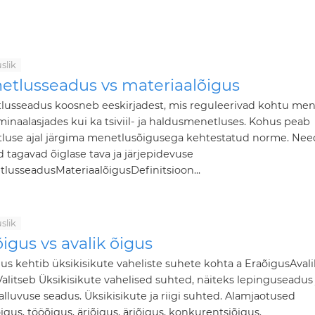
slik
etlusseadus vs materiaalõigus
lusseadus koosneb eeskirjadest, mis reguleerivad kohtu men
iminaalasjades kui ka tsiviil- ja haldusmenetluses. Kohus peab
luse ajal järgima menetlusõigusega kehtestatud norme. Nee
d tagavad õiglase tava ja järjepidevuse
lusseadusMateriaalõigusDefinitsioon...
slik
igus vs avalik õigus
us kehtib üksikisikute vaheliste suhete kohta a EraõigusAvali
alitseb Üksikisikute vahelised suhted, näiteks lepinguseadus 
lluvuse seadus. Üksikisikute ja riigi suhted. Alamjaotused
lõigus, tööõigus, äriõigus, äriõigus, konkurentsiõigus.