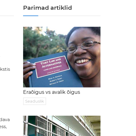
Parimad artiklid
.
kstis
Eraõigus vs avalik õigus
Seaduslik
ldava
ss,