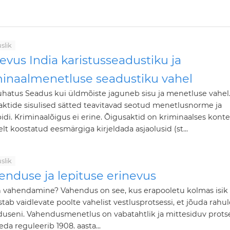
slik
evus India karistusseadustiku ja
minaalmenetluse seadustiku vahel
uhatus Seadus kui üldmõiste jaguneb sisu ja menetluse vahel
ktide sisulised sätted teavitavad seotud menetlusnorme ja
idi. Kriminaalõigus ei erine. Õigusaktid on kriminaalses konte
selt koostatud eesmärgiga kirjeldada asjaolusid (st...
slik
enduse ja lepituse erinevus
n vahendamine? Vahendus on see, kus erapooletu kolmas isik
tab vaidlevate poolte vahelist vestlusprotsessi, et jõuda rahu
useni. Vahendusmenetlus on vabatahtlik ja mittesiduv protse
eda reguleerib 1908. aasta...