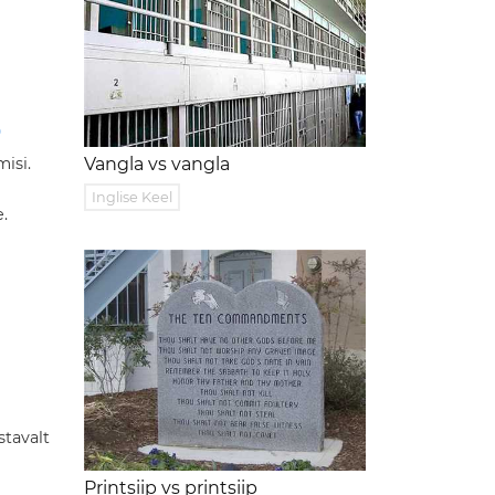
D
isi.
Vangla vs vangla
Inglise Keel
.
stavalt
Printsiip vs printsiip