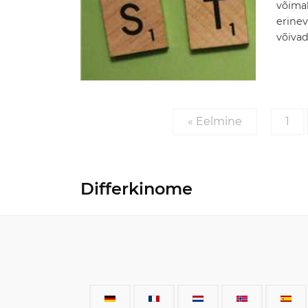
võima
erinev
võivad
« Eelmine
1
Differkinome