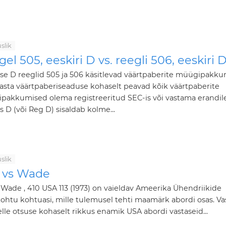
slik
el 505, eeskiri D vs. reegli 506, eeskiri 
e D reeglid 505 ja 506 käsitlevad väärtpaberite müügipakkum
aasta väärtpaberiseaduse kohaselt peavad kõik väärtpaberite
pakkumised olema registreeritud SEC-is või vastama erandile
 D (või Reg D) sisaldab kolme...
slik
 vs Wade
 Wade , 410 USA 113 (1973) on vaieldav Ameerika Ühendriikide
htu kohtuasi, mille tulemusel tehti maamärk abordi osas. Va
lle otsuse kohaselt rikkus enamik USA abordi vastaseid...