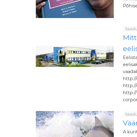
Põhise
Seadu
Mitt
eeli
Eelist
eelisa
vaadak
http:/
http:/
http:
corpor
Seadu
Vää
A kuri