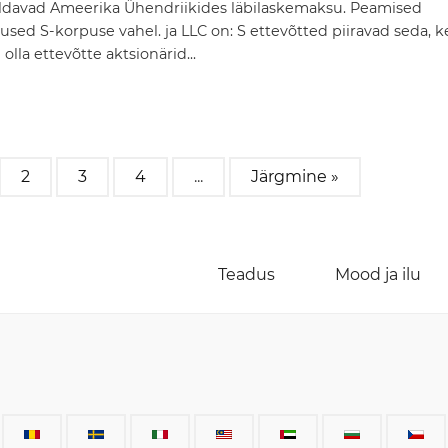
ldavad Ameerika Ühendriikides läbilaskemaksu. Peamised
used S-korpuse vahel. ja LLC on: S ettevõtted piiravad seda, k
 olla ettevõtte aktsionärid...
2
3
4
...
Järgmine »
Teadus
Mood ja ilu