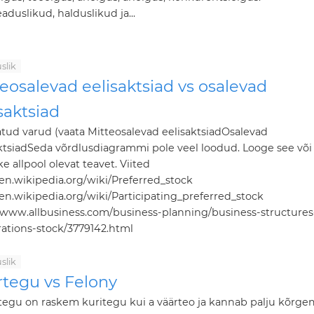
aduslikud, halduslikud ja...
slik
eosalevad eelisaktsiad vs osalevad
saktsiad
atud varud (vaata Mitteosalevad eelisaktsiadOsalevad
ktsiadSeda võrdlusdiagrammi pole veel loodud. Looge see või
e allpool olevat teavet. Viited
/en.wikipedia.org/wiki/Preferred_stock
/en.wikipedia.org/wiki/Participating_preferred_stock
//www.allbusiness.com/business-planning/business-structures
ations-stock/3779142.html
slik
rtegu vs Felony
tegu on raskem kuritegu kui a väärteo ja kannab palju kõrge