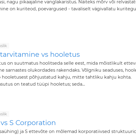
usi, nagu pikaajaline vanglakaristus. Näiteks mõrv või relvasta
ine on kuriteod, poevargused - tavaliselt vägivallatu kuritegu 
slik
tarvitamine vs hooletus
us on suutmatus hoolitseda selle eest, mida mõistlikult ettev
ne sarnastes olukordades rakendaks. Võlgniku seaduses, hool
 hooletusest põhjustatud kahju, mitte tahtliku kahju kohta.
sutus on teatud tüüpi hooletus; seda...
slik
vs S Corporation
aühing) ja S ettevõte on mõlemad korporatiivsed struktuurid