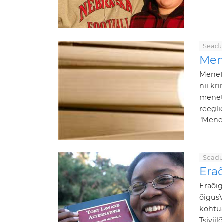
Seadu
Men
Menet
nii kr
menet
reegli
"Menet
Seadu
Eraõ
Eraõig
õigusV
kohtua
Tsivii