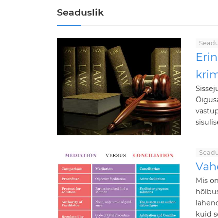
Seaduslik
Seadu
Erin
kri
Sissej
Õigusa
vastup
sisuli
Seadu
Vah
Mis o
hõlbus
lahend
kuid s