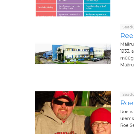
Seadu
Reeg
Määrus
1933. 
müügi
Määrus
Seadu
Roe
Roe v.
ülemko
Roe Se